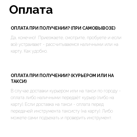
Оплата
ОПЛАТА ПРИ ПОЛУЧЕНИИ? (ПРИ САМОВЫВОЗЕ)
Да, конечно! Приезжаете, смотрите, пробуете и если
всё устраивает - рассчитываемся наличными или на
карту. Как удобно.
ОПЛАТА ПРИ ПОЛУЧЕНИИ? (КУРЬЕРОМ ИЛИ НА
ТАКСИ)
В случае доставки курьером или на такси по городу -
оплата либо наличными передаёт курьер (либо на
карту). Если доставка на такси - оплата перед
передачей инструмента таксисту (на карту). Либо
можете сами подъехать и проверить инструмент.