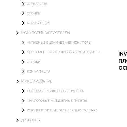
САТЕЛЛИТЫ
СТОЙКИ
КОММУТАЦИЯ
МОНИТОРИНГ/ПРОСТРЕЛЫ
АКТИВНЫЕ СЦЕНИЧЕСКИЕ МОНИТОРЫ
СИСТЕМЫ ПЕРСОНАЛЬНОГО МОНИТОРИНГА
IN
ПЛ
СТОЙКИ
ОС
КОММУТАЦИЯ
Офор
МИКШИРОВАНИЕ
Арен
ЦИФРОВЫЕ МИКШЕРНЫЕ ПУЛЬТЫ
АНАЛОГОВЫЕ МИКШЕРНЫЕ ПУЛЬТЫ
КОМПЛЕКТУЮЩИЕ МИКШЕРНЫХ ПУЛЬТОВ
ДИ-БОКСЫ