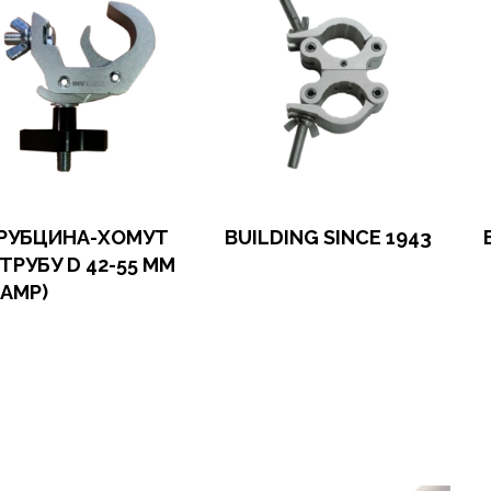
РУБЦИНА-ХОМУТ
BUILDING SINCE 1943
 ТРУБУ D 42-55 ММ
Оформить заказ
О
LAMP)
Арендовать в 1 клик
А
мить заказ
довать в 1 клик